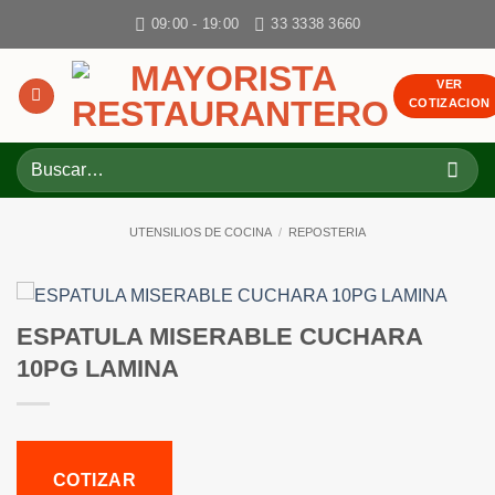
Skip
09:00 - 19:00
33 3338 3660
to
content
VER
COTIZACION
Buscar
por:
UTENSILIOS DE COCINA
/
REPOSTERIA
ESPATULA MISERABLE CUCHARA
10PG LAMINA
COTIZAR