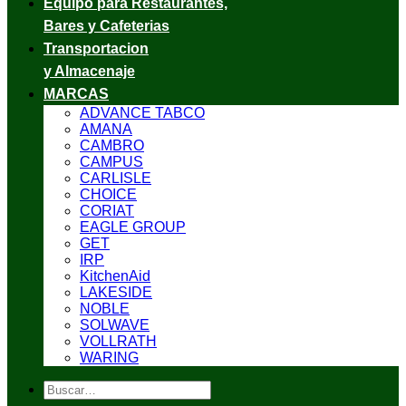
Equipo para Restaurantes,
Bares y Cafeterias
Transportacion
y Almacenaje
MARCAS
ADVANCE TABCO
AMANA
CAMBRO
CAMPUS
CARLISLE
CHOICE
CORIAT
EAGLE GROUP
GET
IRP
KitchenAid
LAKESIDE
NOBLE
SOLWAVE
VOLLRATH
WARING
Buscar
por: