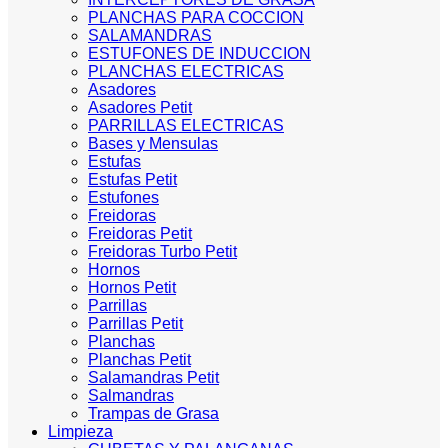
PLANCHAS PARA COCCION
SALAMANDRAS
ESTUFONES DE INDUCCION
PLANCHAS ELECTRICAS
Asadores
Asadores Petit
PARRILLAS ELECTRICAS
Bases y Mensulas
Estufas
Estufas Petit
Estufones
Freidoras
Freidoras Petit
Freidoras Turbo Petit
Hornos
Hornos Petit
Parrillas
Parrillas Petit
Planchas
Planchas Petit
Salamandras Petit
Salmandras
Trampas de Grasa
Limpieza