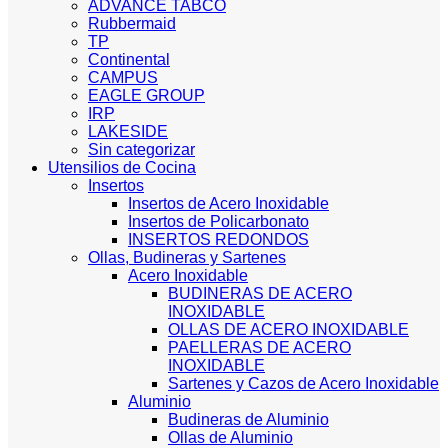
ADVANCE TABCO
Rubbermaid
TP
Continental
CAMPUS
EAGLE GROUP
IRP
LAKESIDE
Sin categorizar
Utensilios de Cocina
Insertos
Insertos de Acero Inoxidable
Insertos de Policarbonato
INSERTOS REDONDOS
Ollas, Budineras y Sartenes
Acero Inoxidable
BUDINERAS DE ACERO
INOXIDABLE
OLLAS DE ACERO INOXIDABLE
PAELLERAS DE ACERO
INOXIDABLE
Sartenes y Cazos de Acero Inoxidable
Aluminio
Budineras de Aluminio
Ollas de Aluminio