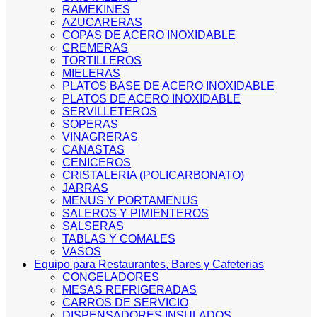
RAMEKINES
AZUCARERAS
COPAS DE ACERO INOXIDABLE
CREMERAS
TORTILLEROS
MIELERAS
PLATOS BASE DE ACERO INOXIDABLE
PLATOS DE ACERO INOXIDABLE
SERVILLETEROS
SOPERAS
VINAGRERAS
CANASTAS
CENICEROS
CRISTALERIA (POLICARBONATO)
JARRAS
MENUS Y PORTAMENUS
SALEROS Y PIMIENTEROS
SALSERAS
TABLAS Y COMALES
VASOS
Equipo para Restaurantes, Bares y Cafeterias
CONGELADORES
MESAS REFRIGERADAS
CARROS DE SERVICIO
DISPENSADORES INSULADOS