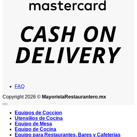
D
FAQ
Copyright 2026 ©
MayoristaRestaurantero.mx
Equipos de Coccion
Utensilios de Cocina
Equipo de Mesa
Equipo de Cocina
Equipo para Restaurantes, Bares y Cafeterias