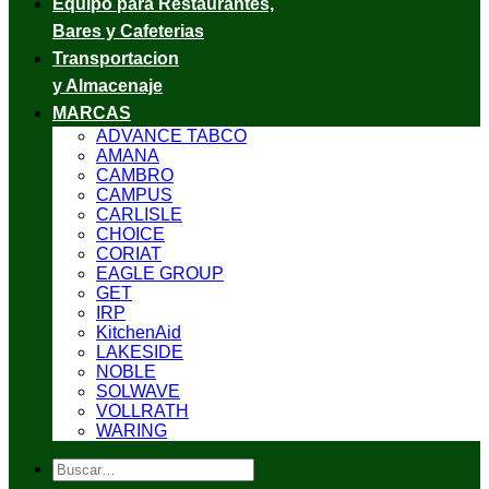
Equipo para Restaurantes,
Bares y Cafeterias
Transportacion
y Almacenaje
MARCAS
ADVANCE TABCO
AMANA
CAMBRO
CAMPUS
CARLISLE
CHOICE
CORIAT
EAGLE GROUP
GET
IRP
KitchenAid
LAKESIDE
NOBLE
SOLWAVE
VOLLRATH
WARING
Buscar
por: