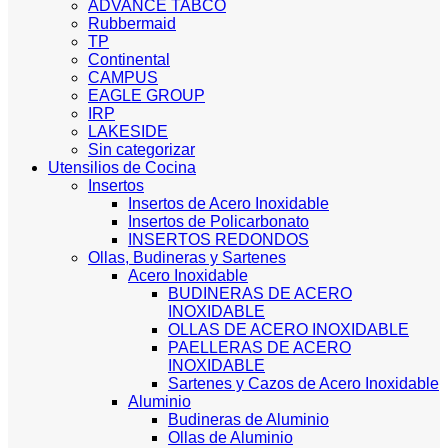
ADVANCE TABCO
Rubbermaid
TP
Continental
CAMPUS
EAGLE GROUP
IRP
LAKESIDE
Sin categorizar
Utensilios de Cocina
Insertos
Insertos de Acero Inoxidable
Insertos de Policarbonato
INSERTOS REDONDOS
Ollas, Budineras y Sartenes
Acero Inoxidable
BUDINERAS DE ACERO
INOXIDABLE
OLLAS DE ACERO INOXIDABLE
PAELLERAS DE ACERO
INOXIDABLE
Sartenes y Cazos de Acero Inoxidable
Aluminio
Budineras de Aluminio
Ollas de Aluminio