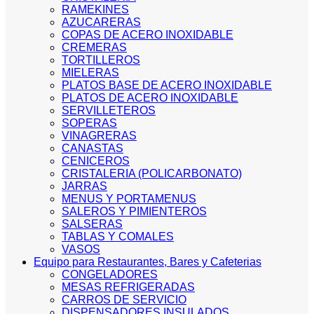
RAMEKINES
AZUCARERAS
COPAS DE ACERO INOXIDABLE
CREMERAS
TORTILLEROS
MIELERAS
PLATOS BASE DE ACERO INOXIDABLE
PLATOS DE ACERO INOXIDABLE
SERVILLETEROS
SOPERAS
VINAGRERAS
CANASTAS
CENICEROS
CRISTALERIA (POLICARBONATO)
JARRAS
MENUS Y PORTAMENUS
SALEROS Y PIMIENTEROS
SALSERAS
TABLAS Y COMALES
VASOS
Equipo para Restaurantes, Bares y Cafeterias
CONGELADORES
MESAS REFRIGERADAS
CARROS DE SERVICIO
DISPENSADORES INSULADOS