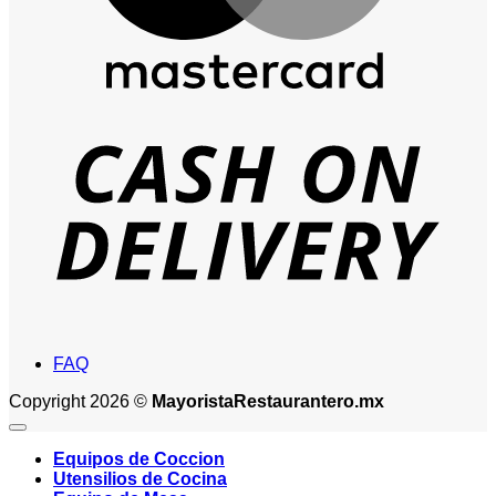
D
FAQ
Copyright 2026 ©
MayoristaRestaurantero.mx
Equipos de Coccion
Utensilios de Cocina