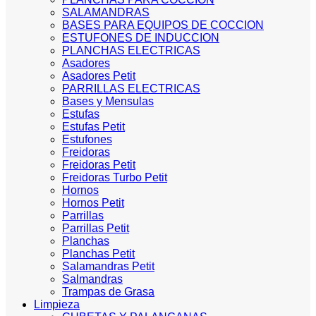
SALAMANDRAS
BASES PARA EQUIPOS DE COCCION
ESTUFONES DE INDUCCION
PLANCHAS ELECTRICAS
Asadores
Asadores Petit
PARRILLAS ELECTRICAS
Bases y Mensulas
Estufas
Estufas Petit
Estufones
Freidoras
Freidoras Petit
Freidoras Turbo Petit
Hornos
Hornos Petit
Parrillas
Parrillas Petit
Planchas
Planchas Petit
Salamandras Petit
Salmandras
Trampas de Grasa
Limpieza