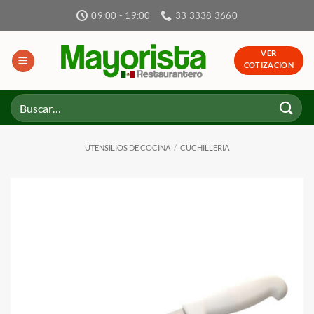
Skip
09:00 - 19:00
33 3338 3660
to
content
VER
COTIZACION
Buscar
por:
UTENSILIOS DE COCINA
/
CUCHILLERIA