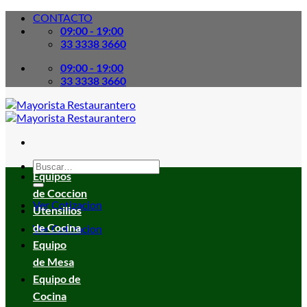
Skip
CONTACTO
to
09:00 - 19:00
content
33 3338 3660
09:00 - 19:00
33 3338 3660
Buscar
Equipos
por:
de Coccion
Ver Cotizacion
Utensilios
de Cocina
Ver Cotizacion
Equipo
de Mesa
Equipo de
Cocina