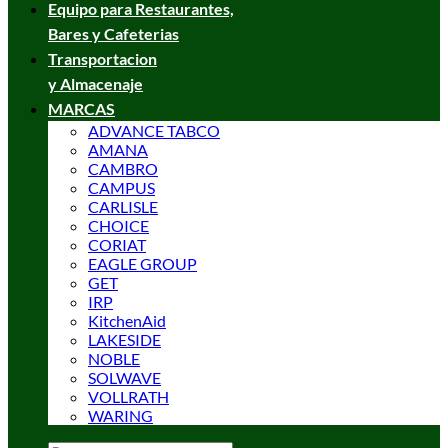
Equipo para Restaurantes,
Bares y Cafeterias
Transportacion
y Almacenaje
MARCAS
ADVANCE TABCO
AMANA
CAMBRO
CAMPUS
CARLISLE
CHOICE
CORIAT
EAGLE GROUP
GET
IRP
KitchenAid
LAKESIDE
NOBLE
SOLWAVE
VOLLRATH
WARING