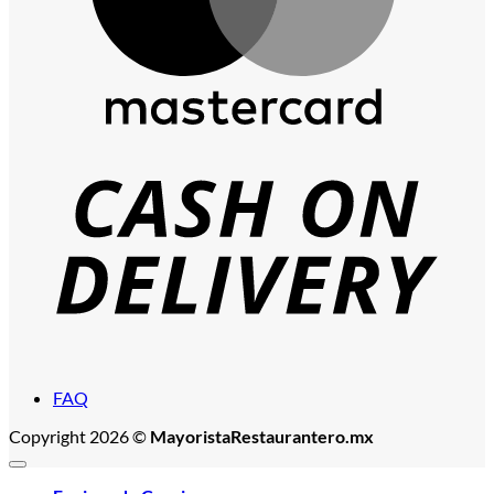
C
D
FAQ
Copyright 2026 ©
MayoristaRestaurantero.mx