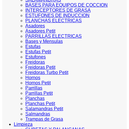
BASES PARA EQUIPOS DE COCCION
INTERCEPTORES DE GRASA
ESTUFONES DE INDUCCION
PLANCHAS ELECTRICAS
Asadores
Asadores Petit
PARRILLAS ELECTRICAS
Bases y Mensulas
Estufas
Estufas Petit
Estufones
Freidoras
Freidoras Petit
Freidoras Turbo Petit
Hornos
Hornos Petit
Parrillas
Parrillas Petit
Planchas
Planchas Petit
Salamandras Petit
Salmandras
Trampas de Grasa
Limpieza