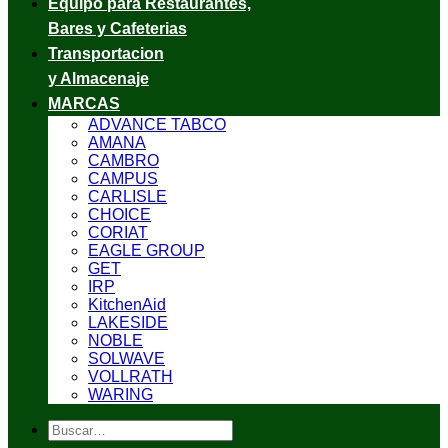
Equipo para Restaurantes,
Bares y Cafeterias
Transportacion
y Almacenaje
MARCAS
ADVANCE TABCO
AMANA
CAMBRO
CAMPUS
CARLISLE
CHOICE
CORIAT
EAGLE GROUP
GET
IRP
KitchenAid
LAKESIDE
NOBLE
SOLWAVE
VOLLRATH
WARING
Buscar
por: