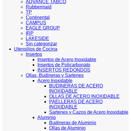
ADVANCE TABCO
Rubbermaid
TP
Continental
CAMPUS
EAGLE GROUP
IRP
LAKESIDE
Sin categorizar
Utensilios de Cocina
Insertos
Insertos de Acero Inoxidable
Insertos de Policarbonato
INSERTOS REDONDOS
Ollas, Budineras y Sartenes
Acero Inoxidable
BUDINERAS DE ACERO
INOXIDABLE
OLLAS DE ACERO INOXIDABLE
PAELLERAS DE ACERO
INOXIDABLE
Sartenes y Cazos de Acero Inoxidable
Aluminio
Budineras de Aluminio
Ollas de Aluminio