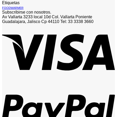
Etiquetas
FOODWARMER
Subscribirse con nosotros.
Av Vallarta 3233 local 10d Col. Vallarta Poniente
Guadalajara, Jalisco Cp 44110 Tel: 33 3338 3660
V
P