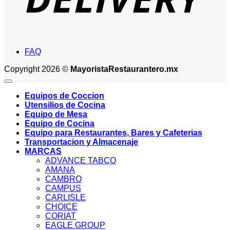
FAQ
Copyright 2026 ©
MayoristaRestaurantero.mx
Equipos de Coccion
Utensilios de Cocina
Equipo de Mesa
Equipo de Cocina
Equipo para Restaurantes, Bares y Cafeterias
Transportacion y Almacenaje
MARCAS
ADVANCE TABCO
AMANA
CAMBRO
CAMPUS
CARLISLE
CHOICE
CORIAT
EAGLE GROUP