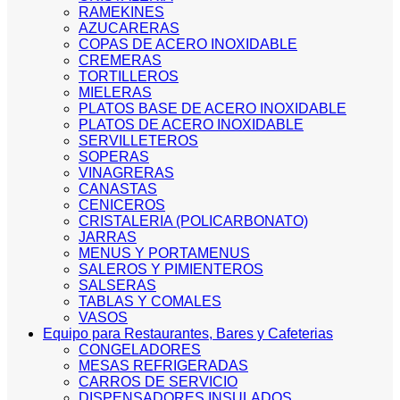
RAMEKINES
AZUCARERAS
COPAS DE ACERO INOXIDABLE
CREMERAS
TORTILLEROS
MIELERAS
PLATOS BASE DE ACERO INOXIDABLE
PLATOS DE ACERO INOXIDABLE
SERVILLETEROS
SOPERAS
VINAGRERAS
CANASTAS
CENICEROS
CRISTALERIA (POLICARBONATO)
JARRAS
MENUS Y PORTAMENUS
SALEROS Y PIMIENTEROS
SALSERAS
TABLAS Y COMALES
VASOS
Equipo para Restaurantes, Bares y Cafeterias
CONGELADORES
MESAS REFRIGERADAS
CARROS DE SERVICIO
DISPENSADORES INSULADOS