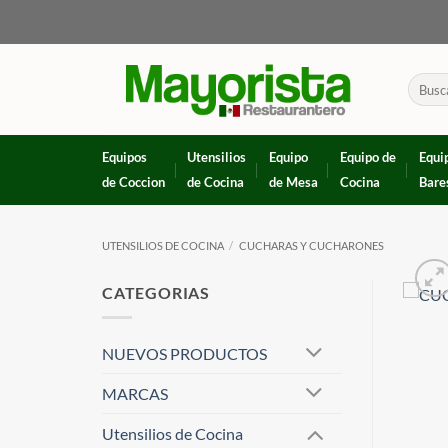
Skip
to
content
Buscar
por:
Equipos
Utensilios
Equipo
Equipo de
Equi
de Coccion
de Cocina
de Mesa
Cocina
Bare
UTENSILIOS DE COCINA
/
CUCHARAS Y CUCHARONES
CATEGORIAS
NUEVOS PRODUCTOS
MARCAS
Utensilios de Cocina