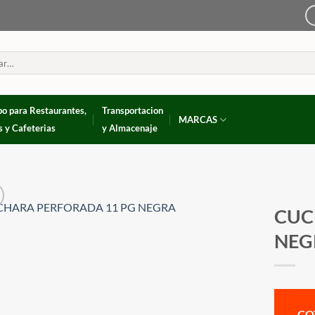
po para Restaurantes,
Transportacion
MARCAS
s y Cafeterias
y Almacenaje
CUC
NEG
CO