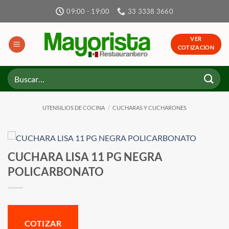
Skip
09:00 - 19:00
33 3338 3660
to
content
VER
COTIZACION
Buscar
por:
UTENSILIOS DE COCINA
/
CUCHARAS Y CUCHARONES
CUCHARA LISA 11 PG NEGRA
POLICARBONATO
COTIZAR