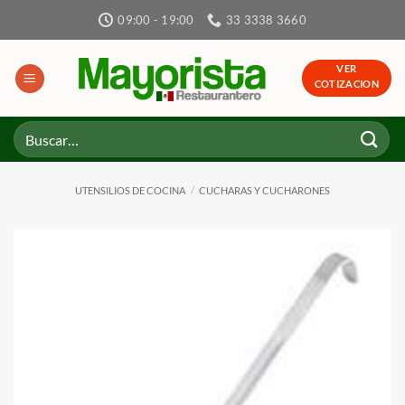
Skip
09:00 - 19:00
33 3338 3660
to
content
VER
COTIZACION
Buscar
por:
UTENSILIOS DE COCINA
/
CUCHARAS Y CUCHARONES