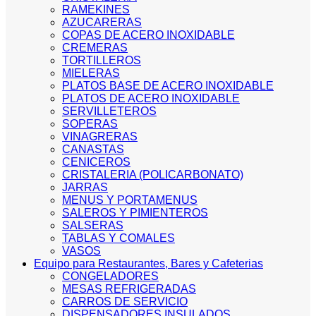
RAMEKINES
AZUCARERAS
COPAS DE ACERO INOXIDABLE
CREMERAS
TORTILLEROS
MIELERAS
PLATOS BASE DE ACERO INOXIDABLE
PLATOS DE ACERO INOXIDABLE
SERVILLETEROS
SOPERAS
VINAGRERAS
CANASTAS
CENICEROS
CRISTALERIA (POLICARBONATO)
JARRAS
MENUS Y PORTAMENUS
SALEROS Y PIMIENTEROS
SALSERAS
TABLAS Y COMALES
VASOS
Equipo para Restaurantes, Bares y Cafeterias
CONGELADORES
MESAS REFRIGERADAS
CARROS DE SERVICIO
DISPENSADORES INSULADOS