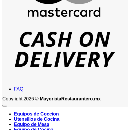
D
FAQ
Copyright 2026 ©
MayoristaRestaurantero.mx
Equipos de Coccion
Utensilios de Cocina
Equipo de Mesa
Equipo de Cocina