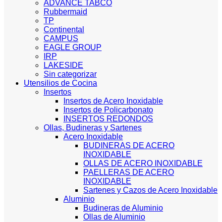
ADVANCE TABCO
Rubbermaid
TP
Continental
CAMPUS
EAGLE GROUP
IRP
LAKESIDE
Sin categorizar
Utensilios de Cocina
Insertos
Insertos de Acero Inoxidable
Insertos de Policarbonato
INSERTOS REDONDOS
Ollas, Budineras y Sartenes
Acero Inoxidable
BUDINERAS DE ACERO
INOXIDABLE
OLLAS DE ACERO INOXIDABLE
PAELLERAS DE ACERO
INOXIDABLE
Sartenes y Cazos de Acero Inoxidable
Aluminio
Budineras de Aluminio
Ollas de Aluminio