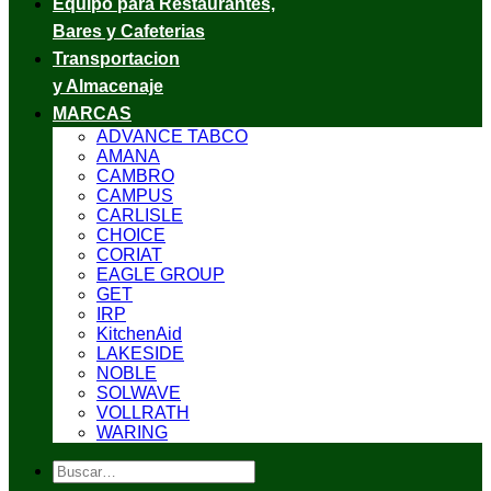
Equipo para Restaurantes,
Bares y Cafeterias
Transportacion
y Almacenaje
MARCAS
ADVANCE TABCO
AMANA
CAMBRO
CAMPUS
CARLISLE
CHOICE
CORIAT
EAGLE GROUP
GET
IRP
KitchenAid
LAKESIDE
NOBLE
SOLWAVE
VOLLRATH
WARING
Buscar
por: