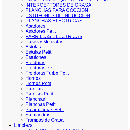
INTERCEPTORES DE GRASA
PLANCHAS PARA COCCION
ESTUFONES DE INDUCCION
PLANCHAS ELECTRICAS
Asadores
Asadores Petit
PARRILLAS ELECTRICAS
Bases y Mensulas
Estufas
Estufas Petit
Estufones
Freidoras
Freidoras Petit
Freidoras Turbo Petit
Hornos
Hornos Petit
Parrillas
Parrillas Petit
Planchas
Planchas Petit
Salamandras Petit
Salmandras
Trampas de Grasa
Limpieza