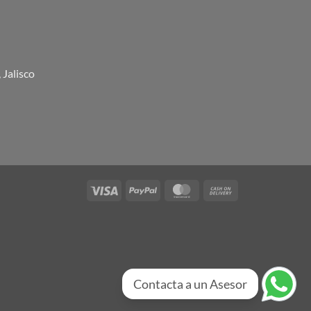
 Jalisco
Visa
PayPal
MasterCard
Cash
On
Delivery
Contacta a un Asesor