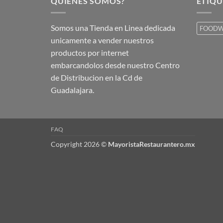
QUIENES SOMOS?
ETIQU
Somos una Tienda en Linea dedicada
FOODW
unicamente a vender nuestros
productos por internet
embarcandolos desde nuestro Centro
de Distribucion en la Cd de
Guadalajara.
FAQ
Copyright 2026 ©
MayoristaRestaurantero.mx