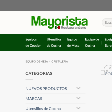
Skip
to
content
Buscar
por:
Equipos
Utensilios
Equipo
Equipo de
Equi
de Coccion
de Cocina
de Mesa
Cocina
Bare
EQUIPO DE MESA
/
CRISTALERIA
CATEGORIAS
NUEVOS PRODUCTOS
MARCAS
Utensilios de Cocina