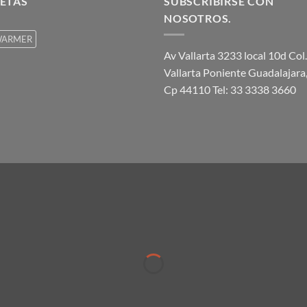
ETAS
SUBSCRIBIRSE CON
NOSOTROS.
ARMER
Av Vallarta 3233 local 10d Col.
Vallarta Poniente Guadalajara,
Cp 44110 Tel: 33 3338 3660