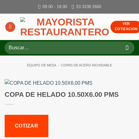
Skip
09:00 - 19:00
33 3338 3660
to
content
VER
COTIZACION
Buscar
por:
EQUIPO DE MESA
/
COPAS DE ACERO INOXIDABLE
COPA DE HELADO 10.50X6.00 PMS
COTIZAR