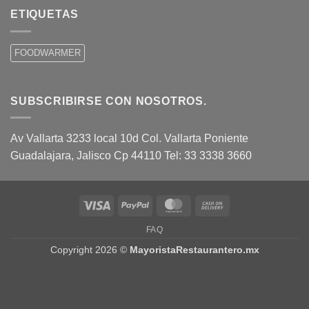
ETIQUETAS
FOODWARMER
SUBSCRIBIRSE CON NOSOTROS.
Av Vallarta 3233 local 10d Col. Vallarta Poniente
Guadalajara, Jalisco Cp 44110 Tel: 33 3338 3660
Visa
PayPal
MasterCard
Cash
On
FAQ
Delivery
Copyright 2026 ©
MayoristaRestaurantero.mx