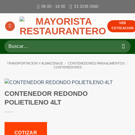
Skip
09:00 - 19:00
33 3338 3660
to
content
VER
COTIZACION
Buscar
por:
TRANSPORTACION Y ALMACENAJE
/
CONTENEDORES PARA ALIMENTOS
/
CONTENEDORES
CONTENEDOR REDONDO
POLIETILENO 4LT
COTIZAR