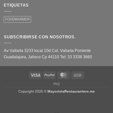
ETIQUETAS
FOODWARMER
SUBSCRIBIRSE CON NOSOTROS.
Av Vallarta 3233 local 10d Col. Vallarta Poniente
Guadalajara, Jalisco Cp 44110 Tel: 33 3338 3660
Visa
PayPal
MasterCard
Cash
On
FAQ
Delivery
Copyright 2026 ©
MayoristaRestaurantero.mx