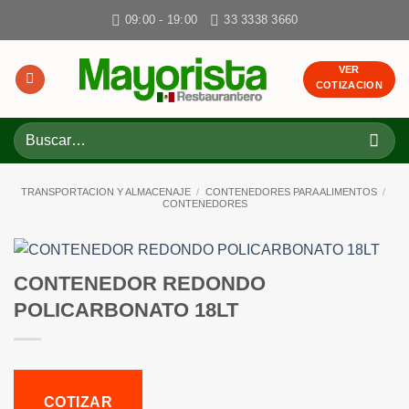
Skip
09:00 - 19:00
33 3338 3660
to
content
VER
COTIZACION
Buscar
por:
TRANSPORTACION Y ALMACENAJE
/
CONTENEDORES PARA ALIMENTOS
/
CONTENEDORES
CONTENEDOR REDONDO
POLICARBONATO 18LT
COTIZAR