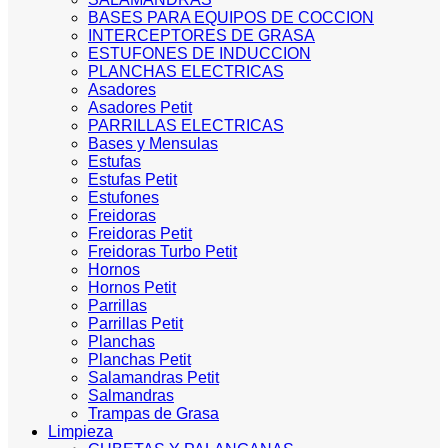
BASES PARA EQUIPOS DE COCCION
INTERCEPTORES DE GRASA
ESTUFONES DE INDUCCION
PLANCHAS ELECTRICAS
Asadores
Asadores Petit
PARRILLAS ELECTRICAS
Bases y Mensulas
Estufas
Estufas Petit
Estufones
Freidoras
Freidoras Petit
Freidoras Turbo Petit
Hornos
Hornos Petit
Parrillas
Parrillas Petit
Planchas
Planchas Petit
Salamandras Petit
Salmandras
Trampas de Grasa
Limpieza