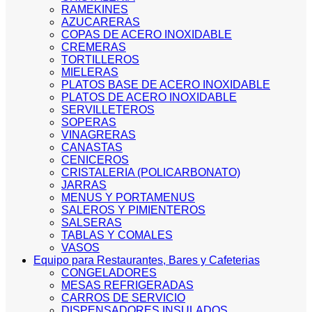
RAMEKINES
AZUCARERAS
COPAS DE ACERO INOXIDABLE
CREMERAS
TORTILLEROS
MIELERAS
PLATOS BASE DE ACERO INOXIDABLE
PLATOS DE ACERO INOXIDABLE
SERVILLETEROS
SOPERAS
VINAGRERAS
CANASTAS
CENICEROS
CRISTALERIA (POLICARBONATO)
JARRAS
MENUS Y PORTAMENUS
SALEROS Y PIMIENTEROS
SALSERAS
TABLAS Y COMALES
VASOS
Equipo para Restaurantes, Bares y Cafeterias
CONGELADORES
MESAS REFRIGERADAS
CARROS DE SERVICIO
DISPENSADORES INSULADOS