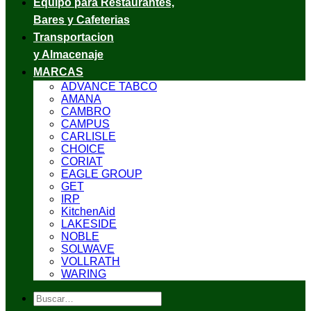
Equipo para Restaurantes,
Bares y Cafeterias
Transportacion
y Almacenaje
MARCAS
ADVANCE TABCO
AMANA
CAMBRO
CAMPUS
CARLISLE
CHOICE
CORIAT
EAGLE GROUP
GET
IRP
KitchenAid
LAKESIDE
NOBLE
SOLWAVE
VOLLRATH
WARING
Buscar
por: