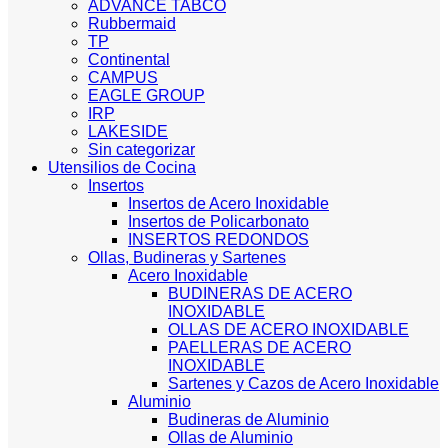
ADVANCE TABCO
Rubbermaid
TP
Continental
CAMPUS
EAGLE GROUP
IRP
LAKESIDE
Sin categorizar
Utensilios de Cocina
Insertos
Insertos de Acero Inoxidable
Insertos de Policarbonato
INSERTOS REDONDOS
Ollas, Budineras y Sartenes
Acero Inoxidable
BUDINERAS DE ACERO
INOXIDABLE
OLLAS DE ACERO INOXIDABLE
PAELLERAS DE ACERO
INOXIDABLE
Sartenes y Cazos de Acero Inoxidable
Aluminio
Budineras de Aluminio
Ollas de Aluminio