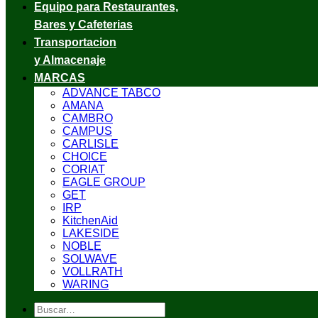
Equipo para Restaurantes,
Bares y Cafeterias
Transportacion
y Almacenaje
MARCAS
ADVANCE TABCO
AMANA
CAMBRO
CAMPUS
CARLISLE
CHOICE
CORIAT
EAGLE GROUP
GET
IRP
KitchenAid
LAKESIDE
NOBLE
SOLWAVE
VOLLRATH
WARING
Buscar