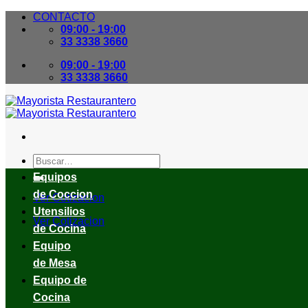
Skip
CONTACTO
to
09:00 - 19:00
content
33 3338 3660
09:00 - 19:00
33 3338 3660
Buscar
por:
Equipos
de Coccion
Ver Cotizacion
Utensilios
Ver Cotizacion
de Cocina
Equipo
de Mesa
Equipo de
Cocina