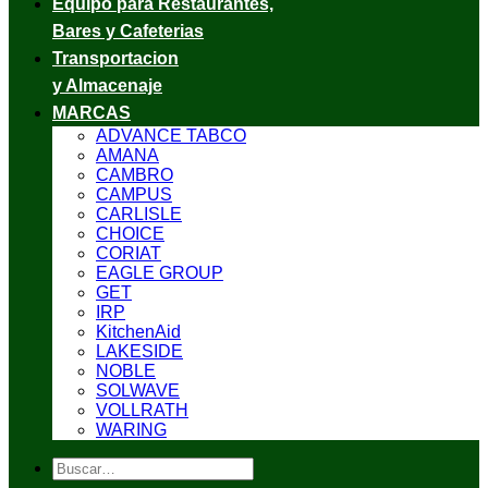
Equipo para Restaurantes,
Bares y Cafeterias
Transportacion
y Almacenaje
MARCAS
ADVANCE TABCO
AMANA
CAMBRO
CAMPUS
CARLISLE
CHOICE
CORIAT
EAGLE GROUP
GET
IRP
KitchenAid
LAKESIDE
NOBLE
SOLWAVE
VOLLRATH
WARING
Buscar
por: