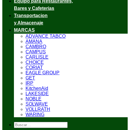
Equipo para Restaurantes,
Bares y Cafeterias
Transportacion
y Almacenaje
MARCAS
ADVANCE TABCO
AMANA
CAMBRO
CAMPUS
CARLISLE
CHOICE
CORIAT
EAGLE GROUP
GET
IRP
KitchenAid
LAKESIDE
NOBLE
SOLWAVE
VOLLRATH
WARING
Buscar
por: