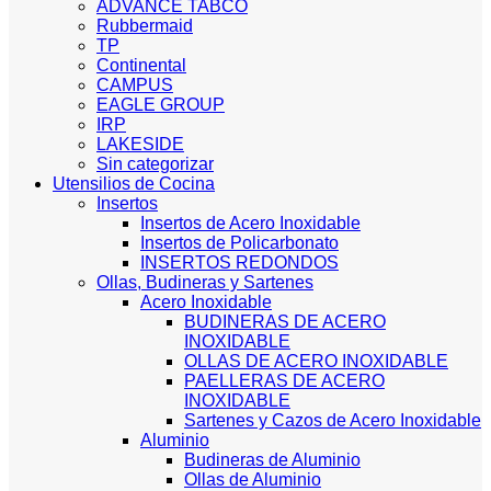
ADVANCE TABCO
Rubbermaid
TP
Continental
CAMPUS
EAGLE GROUP
IRP
LAKESIDE
Sin categorizar
Utensilios de Cocina
Insertos
Insertos de Acero Inoxidable
Insertos de Policarbonato
INSERTOS REDONDOS
Ollas, Budineras y Sartenes
Acero Inoxidable
BUDINERAS DE ACERO
INOXIDABLE
OLLAS DE ACERO INOXIDABLE
PAELLERAS DE ACERO
INOXIDABLE
Sartenes y Cazos de Acero Inoxidable
Aluminio
Budineras de Aluminio
Ollas de Aluminio