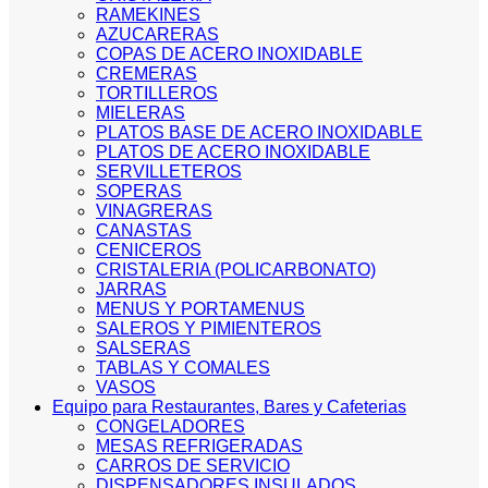
RAMEKINES
AZUCARERAS
COPAS DE ACERO INOXIDABLE
CREMERAS
TORTILLEROS
MIELERAS
PLATOS BASE DE ACERO INOXIDABLE
PLATOS DE ACERO INOXIDABLE
SERVILLETEROS
SOPERAS
VINAGRERAS
CANASTAS
CENICEROS
CRISTALERIA (POLICARBONATO)
JARRAS
MENUS Y PORTAMENUS
SALEROS Y PIMIENTEROS
SALSERAS
TABLAS Y COMALES
VASOS
Equipo para Restaurantes, Bares y Cafeterias
CONGELADORES
MESAS REFRIGERADAS
CARROS DE SERVICIO
DISPENSADORES INSULADOS