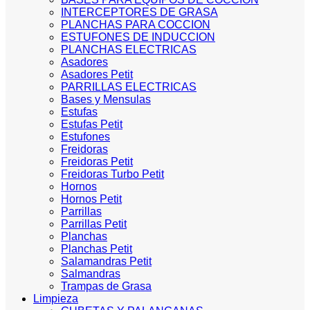
INTERCEPTORES DE GRASA
PLANCHAS PARA COCCION
ESTUFONES DE INDUCCION
PLANCHAS ELECTRICAS
Asadores
Asadores Petit
PARRILLAS ELECTRICAS
Bases y Mensulas
Estufas
Estufas Petit
Estufones
Freidoras
Freidoras Petit
Freidoras Turbo Petit
Hornos
Hornos Petit
Parrillas
Parrillas Petit
Planchas
Planchas Petit
Salamandras Petit
Salmandras
Trampas de Grasa
Limpieza