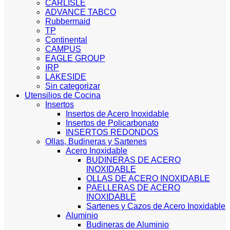
CARLISLE
ADVANCE TABCO
Rubbermaid
TP
Continental
CAMPUS
EAGLE GROUP
IRP
LAKESIDE
Sin categorizar
Utensilios de Cocina
Insertos
Insertos de Acero Inoxidable
Insertos de Policarbonato
INSERTOS REDONDOS
Ollas, Budineras y Sartenes
Acero Inoxidable
BUDINERAS DE ACERO
INOXIDABLE
OLLAS DE ACERO INOXIDABLE
PAELLERAS DE ACERO
INOXIDABLE
Sartenes y Cazos de Acero Inoxidable
Aluminio
Budineras de Aluminio