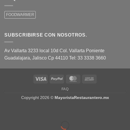
FOODWARMER
SUBSCRIBIRSE CON NOSOTROS.
Av Vallarta 3233 local 10d Col. Vallarta Poniente
Guadalajara, Jalisco Cp 44110 Tel: 33 3338 3660
Visa
PayPal
MasterCard
Cash
On
FAQ
Delivery
Copyright 2026 ©
MayoristaRestaurantero.mx