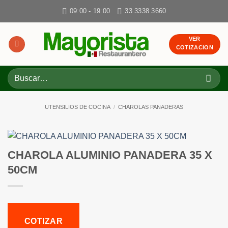
Skip
09:00 - 19:00
33 3338 3660
to
content
VER
COTIZACION
Buscar
por:
UTENSILIOS DE COCINA
/
CHAROLAS PANADERAS
CHAROLA ALUMINIO PANADERA 35 X
50CM
COTIZAR