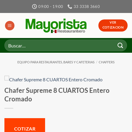
Skip
09:00 - 19:00
33 3338 3660
to
content
VER
COTIZACION
Buscar
por:
EQUIPO PARA RESTAURANTES, BARES Y CAFETERIAS
/
CHAFFERS
Chafer Supreme 8 CUARTOS Entero
Cromado
COTIZAR