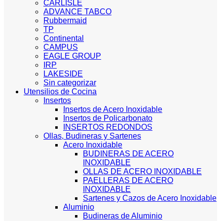
CARLISLE
ADVANCE TABCO
Rubbermaid
TP
Continental
CAMPUS
EAGLE GROUP
IRP
LAKESIDE
Sin categorizar
Utensilios de Cocina
Insertos
Insertos de Acero Inoxidable
Insertos de Policarbonato
INSERTOS REDONDOS
Ollas, Budineras y Sartenes
Acero Inoxidable
BUDINERAS DE ACERO
INOXIDABLE
OLLAS DE ACERO INOXIDABLE
PAELLERAS DE ACERO
INOXIDABLE
Sartenes y Cazos de Acero Inoxidable
Aluminio
Budineras de Aluminio