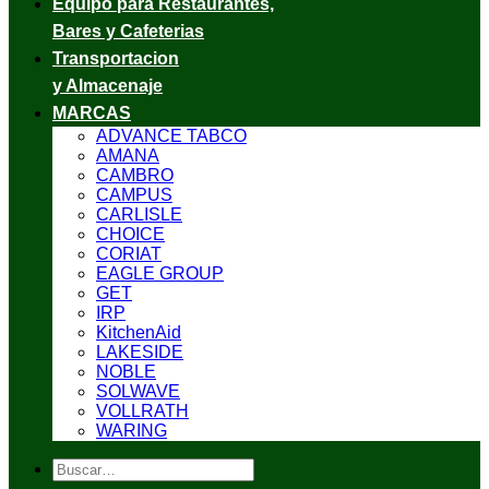
Equipo para Restaurantes,
Bares y Cafeterias
Transportacion
y Almacenaje
MARCAS
ADVANCE TABCO
AMANA
CAMBRO
CAMPUS
CARLISLE
CHOICE
CORIAT
EAGLE GROUP
GET
IRP
KitchenAid
LAKESIDE
NOBLE
SOLWAVE
VOLLRATH
WARING
Buscar
por: