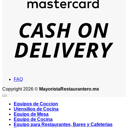
D
FAQ
Copyright 2026 ©
MayoristaRestaurantero.mx
Equipos de Coccion
Utensilios de Cocina
Equipo de Mesa
Equipo de Cocina
Equipo para Restaurantes, Bares y Cafeterias