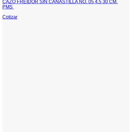
CAZO FREIDOR SIN CANASTILLA NO. 05 4.5 30 CM.
PMS
Cotizar