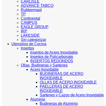
CARLISLE
ADVANCE TABCO
Rubbermaid
TP
Continental
CAMPUS
EAGLE GROUP
IRP
LAKESIDE
Sin categorizar
Utensilios de Cocina
Insertos
Insertos de Acero Inoxidable
Insertos de Policarbonato
INSERTOS REDONDOS
Ollas, Budineras y Sartenes
Acero Inoxidable
BUDINERAS DE ACERO
INOXIDABLE
OLLAS DE ACERO INOXIDABLE
PAELLERAS DE ACERO
INOXIDABLE
Sartenes y Cazos de Acero Inoxidable
Aluminio
Budineras de Aluminio