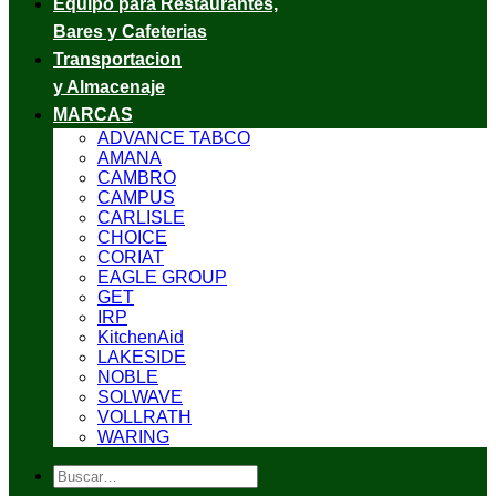
Equipo para Restaurantes,
Bares y Cafeterias
Transportacion
y Almacenaje
MARCAS
ADVANCE TABCO
AMANA
CAMBRO
CAMPUS
CARLISLE
CHOICE
CORIAT
EAGLE GROUP
GET
IRP
KitchenAid
LAKESIDE
NOBLE
SOLWAVE
VOLLRATH
WARING
Buscar
por: