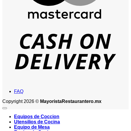
D
FAQ
Copyright 2026 ©
MayoristaRestaurantero.mx
Equipos de Coccion
Utensilios de Cocina
Equipo de Mesa