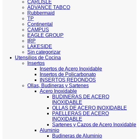
CARLISLE
ADVANCE TABCO
Rubbermaid
TP
Continental
CAMPUS
EAGLE GROUP
IRP
LAKESIDE
Sin categorizar
Utensilios de Cocina
Insertos
Insertos de Acero Inoxidable
Insertos de Policarbonato
INSERTOS REDONDOS
Ollas, Budineras y Sartenes
Acero Inoxidable
BUDINERAS DE ACERO
INOXIDABLE
OLLAS DE ACERO INOXIDABLE
PAELLERAS DE ACERO
INOXIDABLE
Sartenes y Cazos de Acero Inoxidable
Aluminio
Budineras de Aluminio