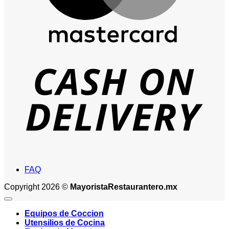
D
FAQ
Copyright 2026 ©
MayoristaRestaurantero.mx
Equipos de Coccion
Utensilios de Cocina