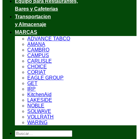
Equipo para Restaurantes,
Bares y Cafeterias
Transportacion
y Almacenaje
MARCAS
ADVANCE TABCO
AMANA
CAMBRO
CAMPUS
CARLISLE
CHOICE
CORIAT
EAGLE GROUP
GET
IRP
KitchenAid
LAKESIDE
NOBLE
SOLWAVE
VOLLRATH
WARING
Buscar
por: