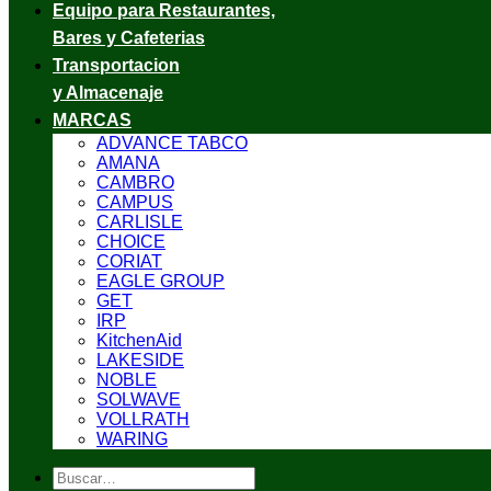
Equipo para Restaurantes,
Bares y Cafeterias
Transportacion
y Almacenaje
MARCAS
ADVANCE TABCO
AMANA
CAMBRO
CAMPUS
CARLISLE
CHOICE
CORIAT
EAGLE GROUP
GET
IRP
KitchenAid
LAKESIDE
NOBLE
SOLWAVE
VOLLRATH
WARING
Buscar