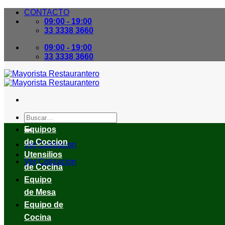
Skip
CONTACTO
to
09:00 - 19:00
content
33 3338 3660
09:00 - 19:00
33 3338 3660
Buscar
por:
Equipos
de Coccion
Ver Cotizacion
Utensilios
Ver Cotizacion
de Cocina
Equipo
de Mesa
Equipo de
Cocina