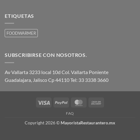
ETIQUETAS
FOODWARMER
SUBSCRIBIRSE CON NOSOTROS.
Av Vallarta 3233 local 10d Col. Vallarta Poniente
Guadalajara, Jalisco Cp 44110 Tel: 33 3338 3660
Visa
PayPal
MasterCard
Cash
On
FAQ
Delivery
Copyright 2026 ©
MayoristaRestaurantero.mx