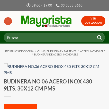
Skip
09:00 - 19:00
33 3338 3660
to
content
VER
COTIZACION
Buscar
por:
UTENSILIOS DE COCINA
/
OLLAS, BUDINERAS Y SARTENES
/
ACERO INOXIDABLE
/
BUDINERAS DE ACERO INOXIDABLE
BUDINERA NO.06 ACERO INOX 430
9LTS. 30X12 CM PMS