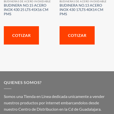
BUDINERAS DE ACERO INOXIDABLE
BUDINERAS DE ACERO INOXIDABLE
BUDINERA NO.15 ACERO
BUDINERA NO.13 ACERO
INOX 430 25 LTS 45X16 CM
INOX 430 17LTS 40X14 CM
PMS
PMS
COTIZAR
COTIZAR
QUIENES SOMOS?
Somos una Tienda en Linea dedicada unicamente a vender
nuestros productos por internet embarcandolos desde
nuestro Centro de Distribucion en la Cd de Guadalajara.