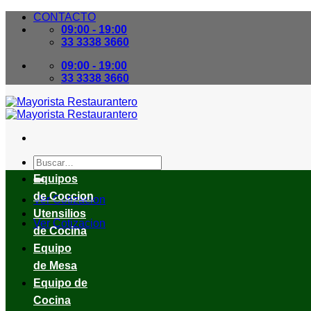
Skip
CONTACTO
to
09:00 - 19:00
content
33 3338 3660
09:00 - 19:00
33 3338 3660
Buscar
por:
Equipos
de Coccion
Ver Cotizacion
Utensilios
Ver Cotizacion
de Cocina
Equipo
de Mesa
Equipo de
Cocina