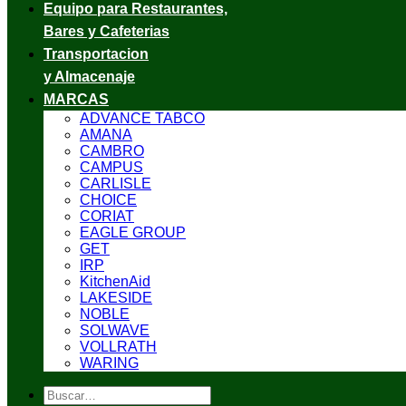
Equipo para Restaurantes,
Bares y Cafeterias
Transportacion
y Almacenaje
MARCAS
ADVANCE TABCO
AMANA
CAMBRO
CAMPUS
CARLISLE
CHOICE
CORIAT
EAGLE GROUP
GET
IRP
KitchenAid
LAKESIDE
NOBLE
SOLWAVE
VOLLRATH
WARING
Buscar