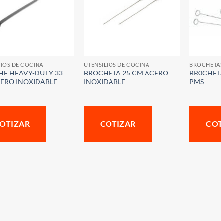
LIOS DE COCINA
UTENSILIOS DE COCINA
BROCHETA
HE HEAVY-DUTY 33
BROCHETA 25 CM ACERO
BR0CHET
ERO INOXIDABLE
INOXIDABLE
PMS
OTIZAR
COTIZAR
CO