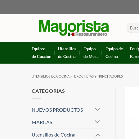
Skip
to
content
Buscar
por:
Equipos
Utensilios
Equipo
Equipo de
Equi
de Coccion
de Cocina
de Mesa
Cocina
Bare
UTENSILIOS DE COCINA
/
BROCHETAS Y TRINCHADORES
CATEGORIAS
NUEVOS PRODUCTOS
MARCAS
Utensilios de Cocina