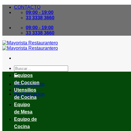
Skip
CONTACTO
to
09:00 - 19:00
content
33 3338 3660
09:00 - 19:00
33 3338 3660
Buscar
por:
Equipos
de Coccion
Ver Cotizacion
Utensilios
Ver Cotizacion
de Cocina
Equipo
de Mesa
Equipo de
Cocina