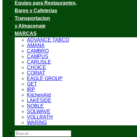
Equipo para Restaurantes,
Bares y Cafeterias
Transportacion
y Almacenaje
MARCAS
ADVANCE TABCO
AMANA
CAMBRO
CAMPUS
CARLISLE
CHOICE
CORIAT
EAGLE GROUP
GET
IRP
KitchenAid
LAKESIDE
NOBLE
SOLWAVE
VOLLRATH
WARING
Buscar