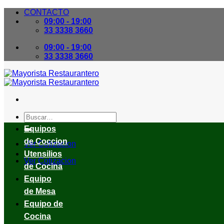
Skip
CONTACTO
to
09:00 - 19:00
content
33 3338 3660
09:00 - 19:00
33 3338 3660
Buscar
por:
Equipos
de Coccion
Ver Cotizacion
Utensilios
Ver Cotizacion
de Cocina
Equipo
de Mesa
Equipo de
Cocina