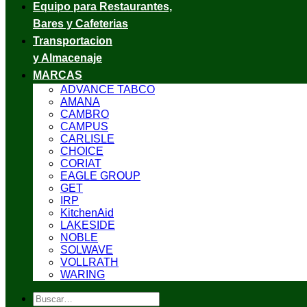
Equipo para Restaurantes,
Bares y Cafeterias
Transportacion
y Almacenaje
MARCAS
ADVANCE TABCO
AMANA
CAMBRO
CAMPUS
CARLISLE
CHOICE
CORIAT
EAGLE GROUP
GET
IRP
KitchenAid
LAKESIDE
NOBLE
SOLWAVE
VOLLRATH
WARING
Buscar