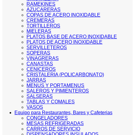
RAMEKINES
AZUCARERAS
COPAS DE ACERO INOXIDABLE
CREMERAS
TORTILLEROS
MIELERAS
PLATOS BASE DE ACERO INOXIDABLE
PLATOS DE ACERO INOXIDABLE
SERVILLETEROS
SOPERAS
VINAGRERAS
CANASTAS
CENICEROS
CRISTALERIA (POLICARBONATO)
JARRAS
MENUS Y PORTAMENUS
SALEROS Y PIMIENTEROS
SALSERAS
TABLAS Y COMALES
VASOS
Equipo para Restaurantes, Bares y Cafeterias
CONGELADORES
MESAS REFRIGERADAS
CARROS DE SERVICIO
DISPENSADORES INSULADOS