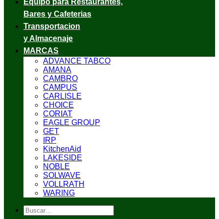
Equipo para Restaurantes,
Bares y Cafeterias
Transportacion
y Almacenaje
MARCAS
ADVANCE TABCO
AMANA
CAMBRO
CAMPUS
CARLISLE
CHOICE
CORIAT
EAGLE GROUP
GET
IRP
KitchenAid
LAKESIDE
NOBLE
SOLWAVE
VOLLRATH
WARING
Buscar
por: