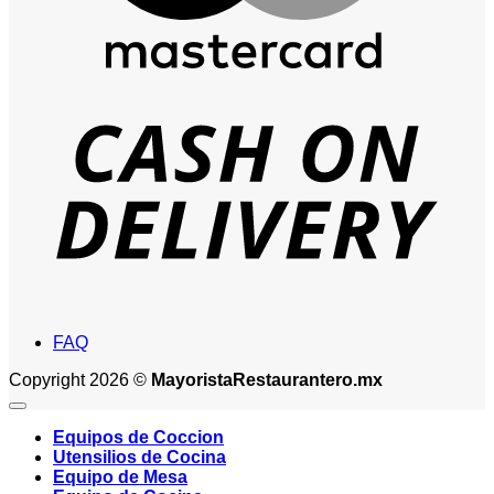
D
FAQ
Copyright 2026 ©
MayoristaRestaurantero.mx
Equipos de Coccion
Utensilios de Cocina
Equipo de Mesa