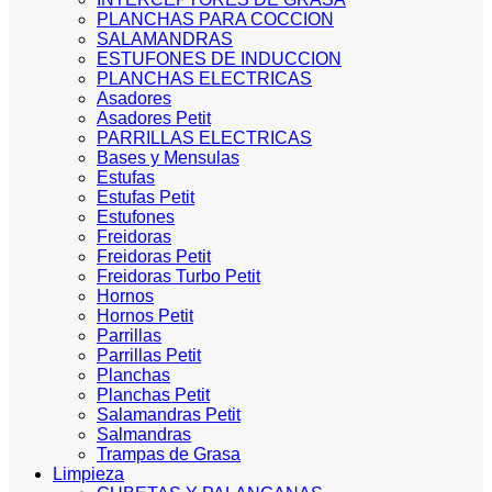
PLANCHAS PARA COCCION
SALAMANDRAS
ESTUFONES DE INDUCCION
PLANCHAS ELECTRICAS
Asadores
Asadores Petit
PARRILLAS ELECTRICAS
Bases y Mensulas
Estufas
Estufas Petit
Estufones
Freidoras
Freidoras Petit
Freidoras Turbo Petit
Hornos
Hornos Petit
Parrillas
Parrillas Petit
Planchas
Planchas Petit
Salamandras Petit
Salmandras
Trampas de Grasa
Limpieza