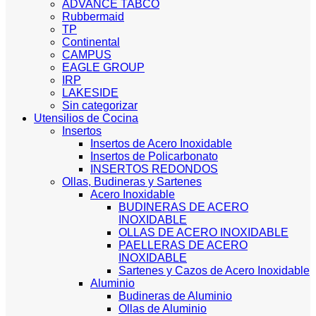
ADVANCE TABCO
Rubbermaid
TP
Continental
CAMPUS
EAGLE GROUP
IRP
LAKESIDE
Sin categorizar
Utensilios de Cocina
Insertos
Insertos de Acero Inoxidable
Insertos de Policarbonato
INSERTOS REDONDOS
Ollas, Budineras y Sartenes
Acero Inoxidable
BUDINERAS DE ACERO
INOXIDABLE
OLLAS DE ACERO INOXIDABLE
PAELLERAS DE ACERO
INOXIDABLE
Sartenes y Cazos de Acero Inoxidable
Aluminio
Budineras de Aluminio
Ollas de Aluminio