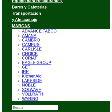
Equipo para Restaurantes,
Bares y Cafeterias
Transportacion
y Almacenaje
MARCAS
ADVANCE TABCO
AMANA
CAMBRO
CAMPUS
CARLISLE
CHOICE
CORIAT
EAGLE GROUP
GET
IRP
KitchenAid
LAKESIDE
NOBLE
SOLWAVE
VOLLRATH
WARING
Buscar
por: