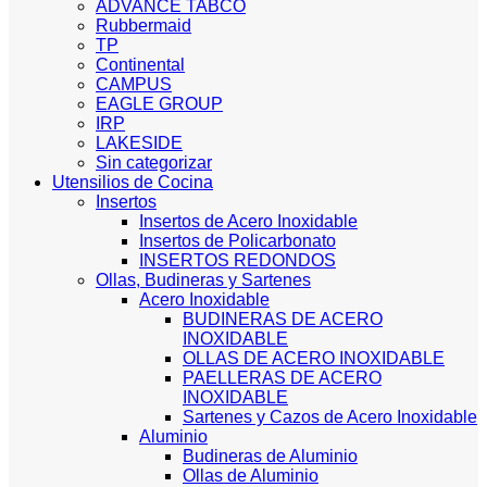
ADVANCE TABCO
Rubbermaid
TP
Continental
CAMPUS
EAGLE GROUP
IRP
LAKESIDE
Sin categorizar
Utensilios de Cocina
Insertos
Insertos de Acero Inoxidable
Insertos de Policarbonato
INSERTOS REDONDOS
Ollas, Budineras y Sartenes
Acero Inoxidable
BUDINERAS DE ACERO
INOXIDABLE
OLLAS DE ACERO INOXIDABLE
PAELLERAS DE ACERO
INOXIDABLE
Sartenes y Cazos de Acero Inoxidable
Aluminio
Budineras de Aluminio
Ollas de Aluminio