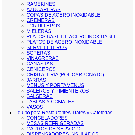
RAMEKINES
AZUCARERAS
COPAS DE ACERO INOXIDABLE
CREMERAS
TORTILLEROS
MIELERAS
PLATOS BASE DE ACERO INOXIDABLE
PLATOS DE ACERO INOXIDABLE
SERVILLETEROS
SOPERAS
VINAGRERAS
CANASTAS
CENICEROS
CRISTALERIA (POLICARBONATO)
JARRAS
MENUS Y PORTAMENUS
SALEROS Y PIMIENTEROS
SALSERAS
TABLAS Y COMALES
VASOS
Equipo para Restaurantes, Bares y Cafeterias
CONGELADORES
MESAS REFRIGERADAS
CARROS DE SERVICIO
DISPENSADORES INSULADOS