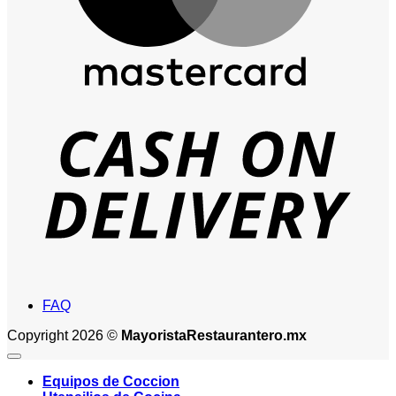
D
FAQ
Copyright 2026 ©
MayoristaRestaurantero.mx
Equipos de Coccion