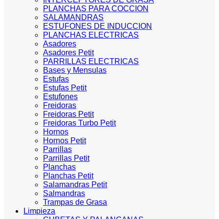
PLANCHAS PARA COCCION
SALAMANDRAS
ESTUFONES DE INDUCCION
PLANCHAS ELECTRICAS
Asadores
Asadores Petit
PARRILLAS ELECTRICAS
Bases y Mensulas
Estufas
Estufas Petit
Estufones
Freidoras
Freidoras Petit
Freidoras Turbo Petit
Hornos
Hornos Petit
Parrillas
Parrillas Petit
Planchas
Planchas Petit
Salamandras Petit
Salmandras
Trampas de Grasa
Limpieza