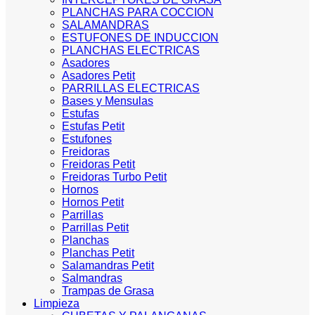
PLANCHAS PARA COCCION
SALAMANDRAS
ESTUFONES DE INDUCCION
PLANCHAS ELECTRICAS
Asadores
Asadores Petit
PARRILLAS ELECTRICAS
Bases y Mensulas
Estufas
Estufas Petit
Estufones
Freidoras
Freidoras Petit
Freidoras Turbo Petit
Hornos
Hornos Petit
Parrillas
Parrillas Petit
Planchas
Planchas Petit
Salamandras Petit
Salmandras
Trampas de Grasa
Limpieza