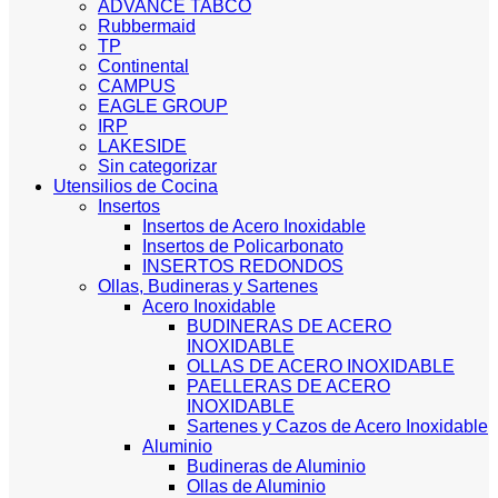
ADVANCE TABCO
Rubbermaid
TP
Continental
CAMPUS
EAGLE GROUP
IRP
LAKESIDE
Sin categorizar
Utensilios de Cocina
Insertos
Insertos de Acero Inoxidable
Insertos de Policarbonato
INSERTOS REDONDOS
Ollas, Budineras y Sartenes
Acero Inoxidable
BUDINERAS DE ACERO
INOXIDABLE
OLLAS DE ACERO INOXIDABLE
PAELLERAS DE ACERO
INOXIDABLE
Sartenes y Cazos de Acero Inoxidable
Aluminio
Budineras de Aluminio
Ollas de Aluminio