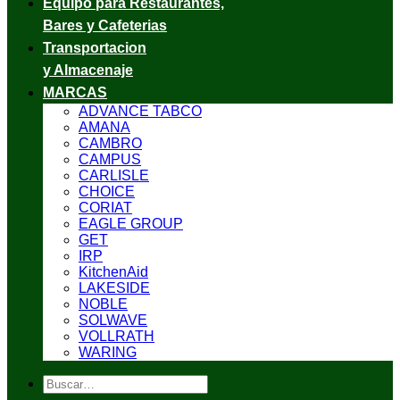
Equipo para Restaurantes,
Bares y Cafeterias
Transportacion
y Almacenaje
MARCAS
ADVANCE TABCO
AMANA
CAMBRO
CAMPUS
CARLISLE
CHOICE
CORIAT
EAGLE GROUP
GET
IRP
KitchenAid
LAKESIDE
NOBLE
SOLWAVE
VOLLRATH
WARING
Buscar
por: