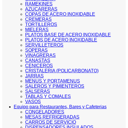
RAMEKINES
AZUCARERAS
COPAS DE ACERO INOXIDABLE
CREMERAS
TORTILLEROS
MIELERAS
PLATOS BASE DE ACERO INOXIDABLE
PLATOS DE ACERO INOXIDABLE
SERVILLETEROS
SOPERAS
VINAGRERAS
CANASTAS
CENICEROS
CRISTALERIA (POLICARBONATO)
JARRAS
MENUS Y PORTAMENUS
SALEROS Y PIMIENTEROS
SALSERAS
TABLAS Y COMALES
VASOS
Equipo para Restaurantes, Bares y Cafeterias
CONGELADORES
MESAS REFRIGERADAS
CARROS DE SERVICIO
DISPENSADORES INSULADOS