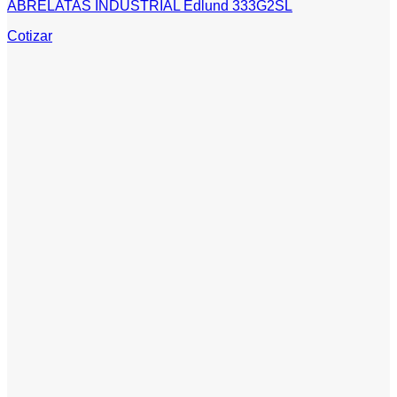
ABRELATAS INDUSTRIAL Edlund 333G2SL
Cotizar