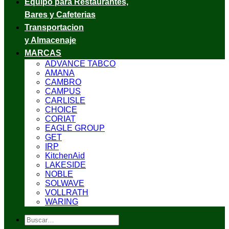
Equipo para Restaurantes,
Bares y Cafeterias
Transportacion
y Almacenaje
MARCAS
ADVANCE TABCO
AMANA
CAMBRO
CAMPUS
CARLISLE
CHOICE
CORIAT
EAGLE GROUP
GET
IRP
KitchenAid
LAKESIDE
NOBLE
SOLWAVE
VOLLRATH
WARING
Buscar
por: