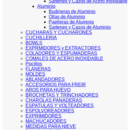
Sartenes y Cazos de Acero Inoxidable
Aluminio
Budineras de Aluminio
Ollas de Aluminio
Paelleras de Aluminio
Sartenes y Cazos de Aluminio
CUCHARAS Y CUCHARONES
CUCHILLERIA
BOWLS
EXPRMIDORES y EXTRACTORES
COLADORES Y ESPUMADERAS
COMALES DE ACERO INOXIDABLE
Pocillos
FLANERAS
MOLDES
ABLANDADORES
ACCESORIOS PARA FREIR
AROS PARA HUEVO
BROCHETAS Y TRINCHADORES
CHAROLAS PANADERAS
ESPATULAS Y VOLTEADORES
ESPOLVOREADORES
EXPRIMIDORES
MACHUCADORES
MEDIDAS PARA NIEVE