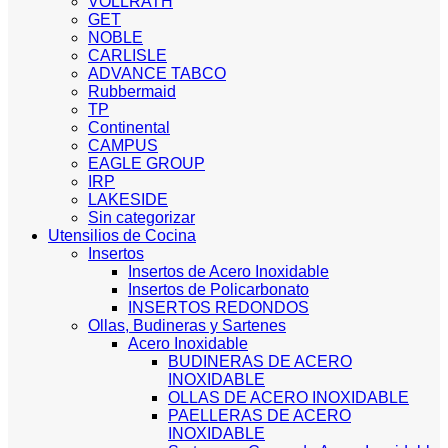
VOLLRATH
GET
NOBLE
CARLISLE
ADVANCE TABCO
Rubbermaid
TP
Continental
CAMPUS
EAGLE GROUP
IRP
LAKESIDE
Sin categorizar
Utensilios de Cocina
Insertos
Insertos de Acero Inoxidable
Insertos de Policarbonato
INSERTOS REDONDOS
Ollas, Budineras y Sartenes
Acero Inoxidable
BUDINERAS DE ACERO
INOXIDABLE
OLLAS DE ACERO INOXIDABLE
PAELLERAS DE ACERO
INOXIDABLE