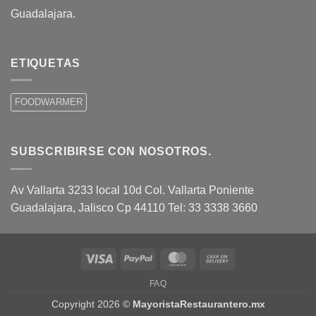
Guadalajara.
ETIQUETAS
FOODWARMER
SUBSCRIBIRSE CON NOSOTROS.
Av Vallarta 3233 local 10d Col. Vallarta Poniente
Guadalajara, Jalisco Cp 44110 Tel: 33 3338 3660
Visa
PayPal
MasterCard
Cash
On
FAQ
Delivery
Copyright 2026 ©
MayoristaRestaurantero.mx