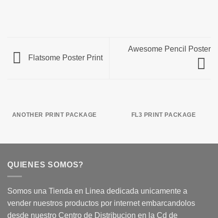
Awesome Pencil Poster
Flatsome Poster Print
ANOTHER PRINT PACKAGE
FL3 PRINT PACKAGE
QUIENES SOMOS?
Somos una Tienda en Linea dedicada unicamente a
vender nuestros productos por internet embarcandolos
desde nuestro Centro de Distribucion en la Cd de