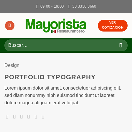
Skip
09:00 - 19:00
33 3338 3660
to
content
VER
COTIZACION
Buscar
por:
Design
PORTFOLIO TYPOGRAPHY
Lorem ipsum dolor sit amet, consectetuer adipiscing elit,
sed diam nonummy nibh euismod tincidunt ut laoreet
dolore magna aliquam erat volutpat.