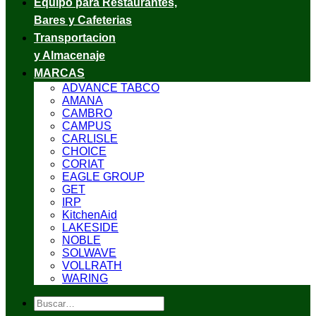
Equipo para Restaurantes,
Bares y Cafeterias
Transportacion
y Almacenaje
MARCAS
ADVANCE TABCO
AMANA
CAMBRO
CAMPUS
CARLISLE
CHOICE
CORIAT
EAGLE GROUP
GET
IRP
KitchenAid
LAKESIDE
NOBLE
SOLWAVE
VOLLRATH
WARING
Buscar
por: