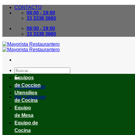
Skip
CONTACTO
to
09:00 - 19:00
content
33 3338 3660
09:00 - 19:00
33 3338 3660
Buscar
por:
Equipos
de Coccion
Ver Cotizacion
Utensilios
Ver Cotizacion
de Cocina
Equipo
de Mesa
Equipo de
Cocina