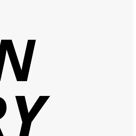
Cash
On
Delivery