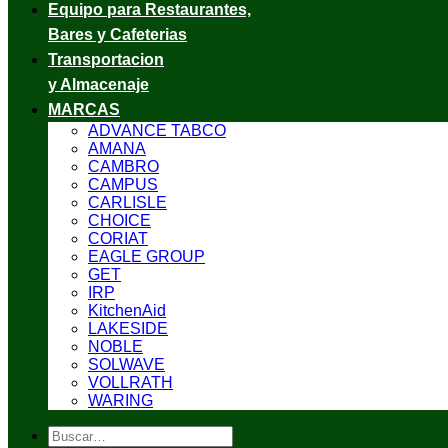
Equipo para Restaurantes,
Bares y Cafeterias
Transportacion
y Almacenaje
MARCAS
ADVANCE TABCO
AMANA
CAMBRO
CAMPUS
CARLISLE
CHOICE
CORIAT
EAGLE GROUP
GET
IRP
KitchenAid
LAKESIDE
NOBLE
SOLWAVE
VOLLRATH
WARING
Buscar