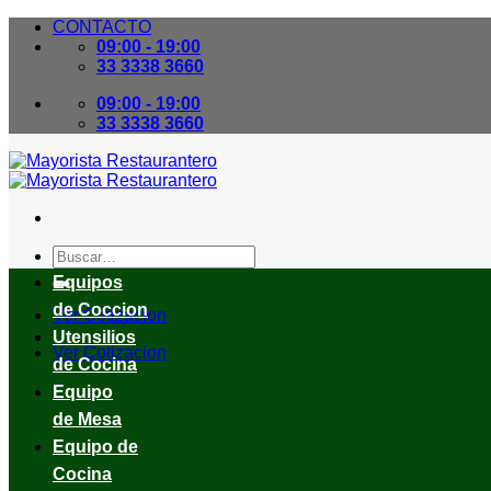
Skip
CONTACTO
to
09:00 - 19:00
content
33 3338 3660
09:00 - 19:00
33 3338 3660
Buscar
por:
Equipos
de Coccion
Ver Cotizacion
Utensilios
Ver Cotizacion
de Cocina
Equipo
de Mesa
Equipo de
Cocina