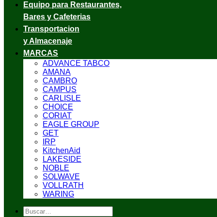
Equipo para Restaurantes,
Bares y Cafeterias
Transportacion
y Almacenaje
MARCAS
ADVANCE TABCO
AMANA
CAMBRO
CAMPUS
CARLISLE
CHOICE
CORIAT
EAGLE GROUP
GET
IRP
KitchenAid
LAKESIDE
NOBLE
SOLWAVE
VOLLRATH
WARING
Buscar