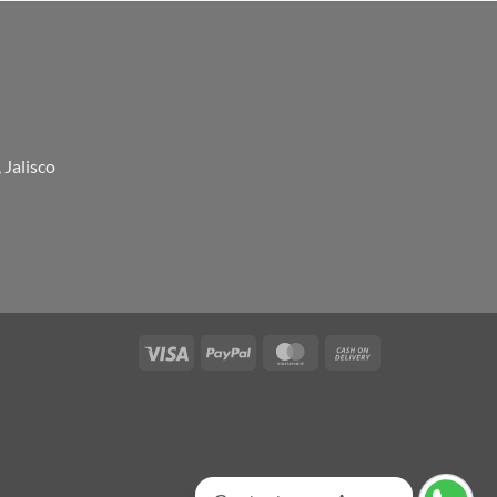
 Jalisco
Visa
PayPal
MasterCard
Cash
On
Delivery