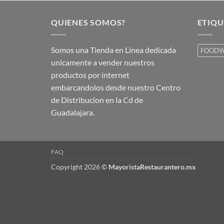
QUIENES SOMOS?
ETIQU
Somos una Tienda en Linea dedicada
FOODW
unicamente a vender nuestros
productos por internet
embarcandolos desde nuestro Centro
de Distribucion en la Cd de
Guadalajara.
FAQ
Copyright 2026 ©
MayoristaRestaurantero.mx