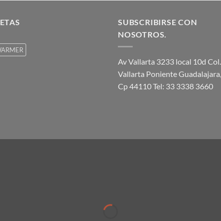
ETAS
SUBSCRIBIRSE CON
NOSOTROS.
ARMER
Av Vallarta 3233 local 10d Col.
Vallarta Poniente Guadalajara,
Cp 44110 Tel: 33 3338 3660