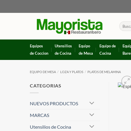
Skip
to
content
Buscar
por:
Equipos
Utensilios
Equipo
Equipo de
Equi
de Coccion
de Cocina
de Mesa
Cocina
Bare
EQUIPO DE MESA
/
LOZA Y PLATOS
/
PLATOS DE MELAMINA
CATEGORIAS
NUEVOS PRODUCTOS
MARCAS
Utensilios de Cocina